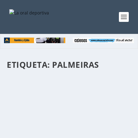
ETIQUETA:
PALMEIRAS
FLAMENGO CAMPEÓN DE AMÉRICA
por
Mesa Redaccion
|
Nov 29, 2025
|
Home - destacadas
,
Noticias
|
0
|
Flamengo venció 1 a 0 Palmeiras con un glazo de
Danilo a los 67 minutos en la final de la copa
Libertadores, en cancha los uruguayos Guillermo
Varela y Giorgian de Arrascaeta para el Flamengo y
Joaquín Piquerez y Facundo Torres...