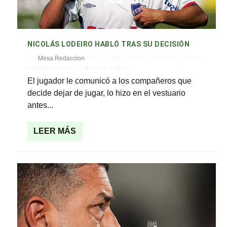
NICOLÁS LODEIRO HABLÓ TRAS SU DECISIÓN
por
Mesa Redaccion
|
Ago 4, 2026
|
Home - destacadas
,
Home -
Noticias
,
Noticias
|
0
|
El jugador le comunicó a los compañeros que
decide dejar de jugar, lo hizo en el vestuario
antes...
LEER MÁS