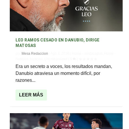
LEO RAMOS CESADO EN DANUBIO, DIRIGE
MATOSAS
por
Mesa Redaccion
|
Ago 3, 2026
|
Home - destacadas
,
Home -
Noticias
,
Noticias
,
Uncategorized
|
0
|
Era un secreto a voces, los resultados mandan,
Danubio atraviesa un momento difícil, por
razones...
LEER MÁS