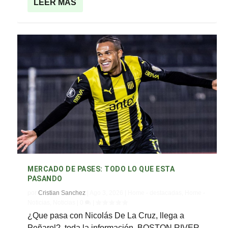
LEER MÁS
MERCADO DE PASES: TODO LO QUE ESTA
PASANDO
por
Cristian Sanchez
|
Ago 3, 2026
|
Home - destacadas
,
Home -
Noticias
,
Noticias
|
0
|
¿Que pasa con Nicolás De La Cruz, llega a
Peñarol?, toda la información. BOSTON RIVER