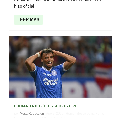
hizo oficial...
LEER MÁS
LUCIANO RODRÍGUEZ A CRUZEIRO
por
Mesa Redaccion
|
Ago 2, 2026
|
Home - destacadas
,
Home -