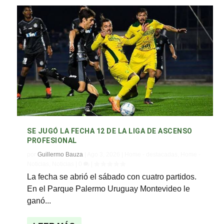
SE JUGÓ LA FECHA 12 DE LA LIGA DE ASCENSO
PROFESIONAL
por
Guillermo Bauza
|
Ago 3, 2026
|
Home - destacadas
,
Home -
Noticias
,
Noticias
|
0
|
La fecha se abrió el sábado con cuatro partidos.
En el Parque Palermo Uruguay Montevideo le
ganó...