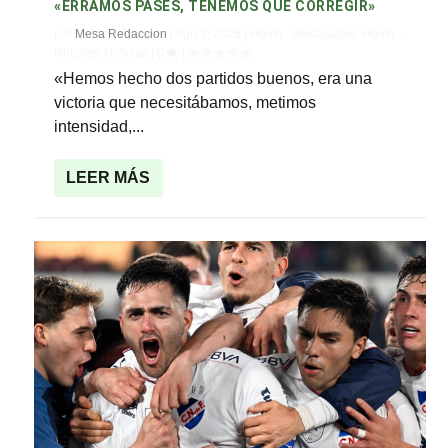
«ERRAMOS PASES, TENEMOS QUE CORREGIR»
por
Mesa Redaccion
|
Ago 2, 2026
|
Home - destacadas
,
Home -
Noticias
,
Noticias
|
0
|
«Hemos hecho dos partidos buenos, era una
victoria que necesitábamos, metimos
intensidad,...
LEER MÁS