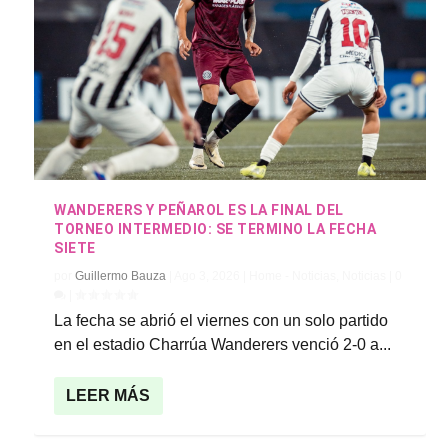
WANDERERS Y PEÑAROL ES LA FINAL DEL
TORNEO INTERMEDIO: SE TERMINO LA FECHA
SIETE
por
Guillermo Bauza
|
Ago 3, 2026
|
Home - Noticias
,
Noticias
|
0
|
La fecha se abrió el viernes con un solo partido
en el estadio Charrúa Wanderers venció 2-0 a...
LEER MÁS