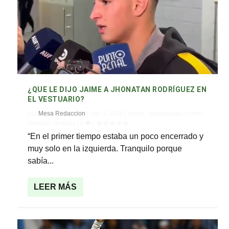
¿QUE LE DIJO JAIME A JHONATAN RODRÍGUEZ EN
EL VESTUARIO?
por
Mesa Redaccion
|
Ago 1, 2026
|
Home - destacadas
,
Home -
Noticias
,
Noticias
|
0
|
“En el primer tiempo estaba un poco encerrado y
muy solo en la izquierda. Tranquilo porque
sabía...
LEER MÁS