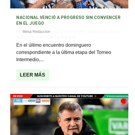
NACIONAL VENCIÓ A PROGRESO SIN CONVENCER
EN EL JUEGO
por
Mesa Redaccion
|
Ago 2, 2026
|
Home - destacadas
,
Home -
Noticias
,
Noticias
|
0
|
En el último encuentro dominguero
correspondiente a la última etapa del Torneo
Intermedio,...
LEER MÁS