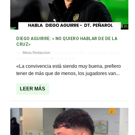
DIEGO AGUIRRE: » NO QUIERO HABLAR DE DE LA
CRUZ»
por
Mesa Redaccion
|
Ago 1, 2026
|
Home - destacadas
,
Home -
Noticias
,
Noticias
|
0
|
«La convivencia está siendo muy buena, prefiero
tener de más que de menos, los jugadores van...
LEER MÁS