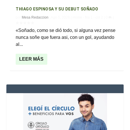
THIAGO ESPINOSA Y SU DEBUT SOÑADO
por
Mesa Redaccion
|
Ago 5, 2026
|
Home - fila 1 - col 2
|
0
|
«Soñado, como se dió todo, si alguna vez pense
nunca soñe que fuera asi, con un gol, ayudando
al...
LEER MÁS