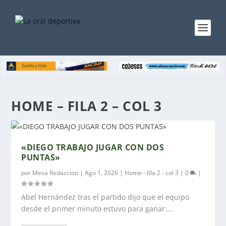
HOME – FILA 2 – COL 3
«DIEGO TRABAJO JUGAR CON DOS
PUNTAS»
por
Mesa Redaccion
|
Ago 1, 2026
|
Home - fila 2 - col 3
|
0
|
Abel Hernández tras el partido dijo que el equipo
desde el primer minuto estuvo para ganar:...