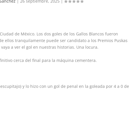
 Sanchez
|
26 septiembre, 2025
|
n Ciudad de México. Los dos goles de los Gallos Blancos fueron
llos tranquilamente puede ser candidato a los Premios Puskas
aya a ver el gol en nuestras historias. Una locura.
nitivo cerca del final para la máquina cementera.
escupitajo) y lo hizo con un gol de penal en la goleada por 4 a 0 d