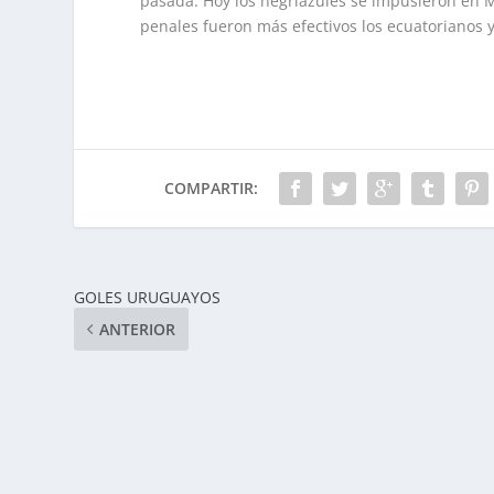
pasada. Hoy los negriazules se impusieron en M
penales fueron más efectivos los ecuatorianos y
COMPARTIR:
GOLES URUGUAYOS
ANTERIOR