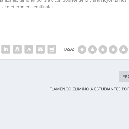
anizales, también por 2 a 0 con doblete de Michael Hoyos. En los
 se metieron en semifinales.
TASA:
PR
FLAMENGO ELIMINÓ A ESTUDIANTES PO