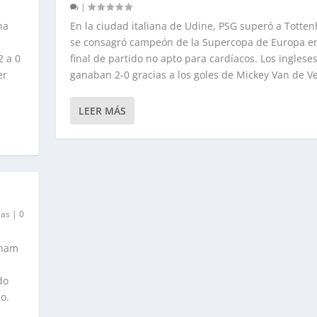
|
na
En la ciudad italiana de Udine, PSG superó a Totte
se consagró campeón de la Supercopa de Europa e
2 a 0
final de partido no apto para cardíacos. Los ingleses
er
ganaban 2-0 gracias a los goles de Mickey Van de Ve
LEER MÁS
ias
|
0
nham
do
o.