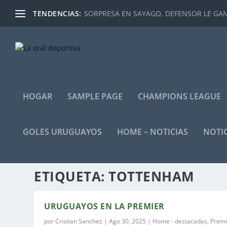
TENDENCIAS:
SORPRESA EN SAYAGO, DEFENSOR LE GANÓ
HOGAR
SAMPLE PAGE
CHAMPIONS LEAGUE
GOLES URUGUAYOS
HOME – NOTICIAS
NOTIC
ETIQUETA:
TOTTENHAM
URUGUAYOS EN LA PREMIER
por
Cristian Sanchez
|
Ago 30, 2025
|
Home - destacadas
,
Premi