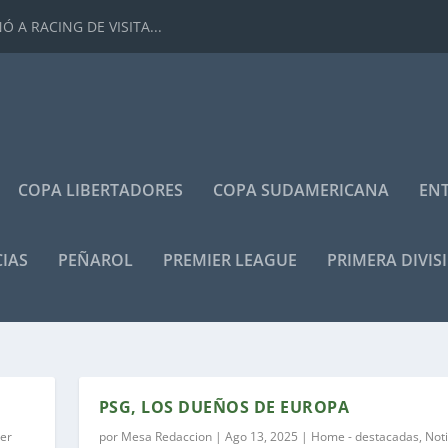
 A RACING DE VISITA...
COPA LIBERTADORES
COPA SUDAMERICANA
ENT
IAS
PEÑAROL
PREMIER LEAGUE
PRIMERA DIVIS
PSG, LOS DUEÑOS DE EUROPA
er
por
Mesa Redaccion
|
Ago 13, 2025
|
Home - destacadas
,
Noti