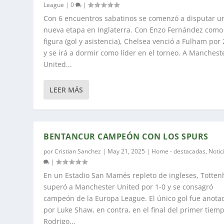
League
|
0
|
Con 6 encuentros sabatinos se comenzó a disputar u
nueva etapa en Inglaterra. Con Enzo Fernández como
figura (gol y asistencia), Chelsea venció a Fulham por 
y se irá a dormir como líder en el torneo. A Manchest
United...
LEER MÁS
BENTANCUR CAMPEÓN CON LOS SPURS
por
Cristian Sanchez
|
May 21, 2025
|
Home - destacadas
,
Notic
|
En un Estadio San Mamés repleto de ingleses, Totte
superó a Manchester United por 1-0 y se consagró
campeón de la Europa League. El único gol fue anota
por Luke Shaw, en contra, en el final del primer tiemp
Rodrigo...