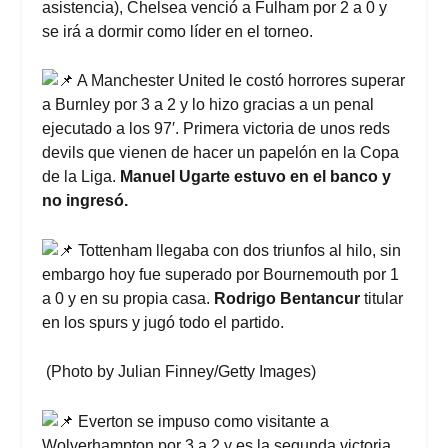
asistencia), Chelsea venció a Fulham por 2 a 0 y
se irá a dormir como líder en el torneo.
A Manchester United le costó horrores superar
a Burnley por 3 a 2 y lo hizo gracias a un penal
ejecutado a los 97′. Primera victoria de unos reds
devils que vienen de hacer un papelón en la Copa
de la Liga.
Manuel Ugarte estuvo en el banco y
no ingresó.
Tottenham llegaba con dos triunfos al hilo, sin
embargo hoy fue superado por Bournemouth por 1
a 0 y en su propia casa.
Rodrigo Bentancur
titular
en los spurs y jugó todo el partido.
(Photo by Julian Finney/Getty Images)
Everton se impuso como visitante a
Wolverhampton por 3 a 2 y es la segunda victoria