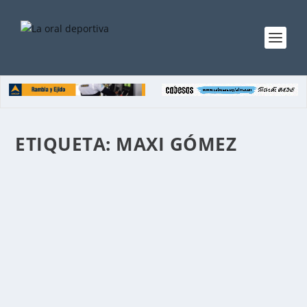
ETIQUETA:
MAXI GÓMEZ
MAXI GÓMEZ: «PERDIMOS LA SERIE EN
URUGUAY»
por
Mesa Redaccion
|
Jul 28, 2026
|
Home - Noticias
,
Noticias
|
0
|
«La serie se perdió en Uruguay por los tres goles que
nos metieron. Creo que si salíamos con esta...