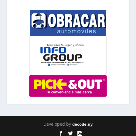
Developed by
decode.uy