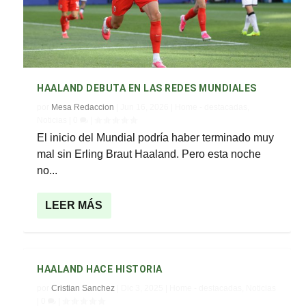
HAALAND DEBUTA EN LAS REDES MUNDIALES
por
Mesa Redaccion
|
Jun 16, 2026
|
Home - destacadas
,
Noticias
|
0
|
El inicio del Mundial podría haber terminado muy
mal sin Erling Braut Haaland. Pero esta noche
no...
LEER MÁS
HAALAND HACE HISTORIA
por
Cristian Sanchez
|
Dic 3, 2025
|
Home - destacadas
,
Noticias
|
0
|