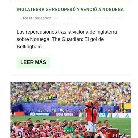
INGLATERRA SE RECUPERÓ Y VENCIÓ A NORUEGA
por
Mesa Redaccion
|
Jul 11, 2026
|
Home - destacadas
,
Home -
Noticias
,
Noticias
|
0
|
Las repercusiones tras la victoria de Inglaterra
sobre Noruega, The Guardian: El gol de
Bellingham...
LEER MÁS