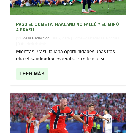
PASÓ EL COMETA, HAALAND NO FALLÓ Y ELIMINÓ
A BRASIL
por
Mesa Redaccion
|
Jul 5, 2026
|
Home - destacadas
,
Noticias
|
0
|
Mientras Brasil fallaba oportunidades unas tras
otra el «androide» esperaba en silencio su...
LEER MÁS