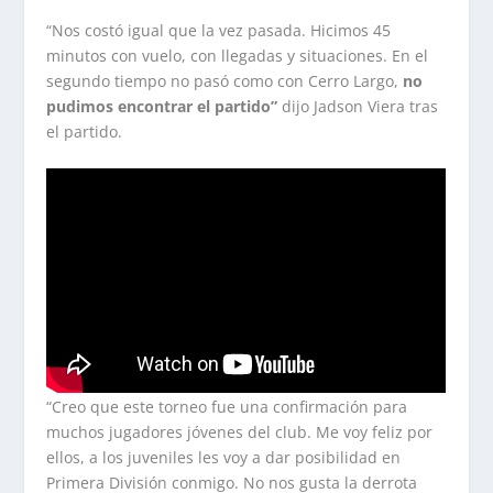
“Nos costó igual que la vez pasada. Hicimos 45
minutos con vuelo, con llegadas y situaciones. En el
segundo tiempo no pasó como con Cerro Largo,
no
pudimos encontrar el partido”
dijo Jadson Viera tras
el partido.
“Creo que este torneo fue una confirmación para
muchos jugadores jóvenes del club. Me voy feliz por
ellos, a los juveniles les voy a dar posibilidad en
Primera División conmigo. No nos gusta la derrota