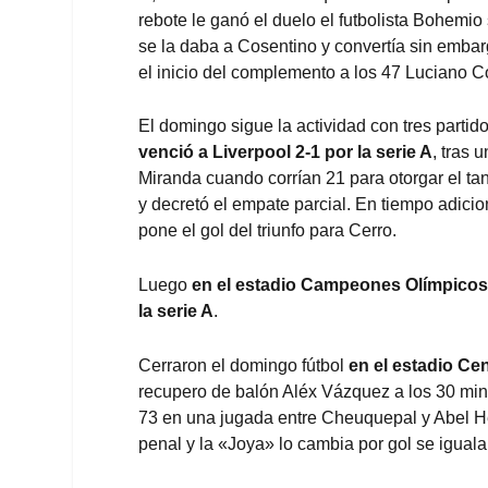
rebote le ganó el duelo el futbolista Bohemi
se la daba a Cosentino y convertía sin embar
el inicio del complemento a los 47 Luciano 
El domingo sigue la actividad con tres parti
venció a Liverpool 2-1
por la serie A
, tras 
Miranda cuando corrían 21 para otorgar el ta
y decretó el empate parcial. En tiempo adici
pone el gol del triunfo para Cerro.
Luego
en el estadio Campeones Olímpicos 
la serie A
.
Cerraron el domingo fútbol
en el estadio Ce
recupero de balón Aléx Vázquez a los 30 min
73 en una jugada entre Cheuquepal y Abel Her
penal y la «Joya» lo cambia por gol se iguala