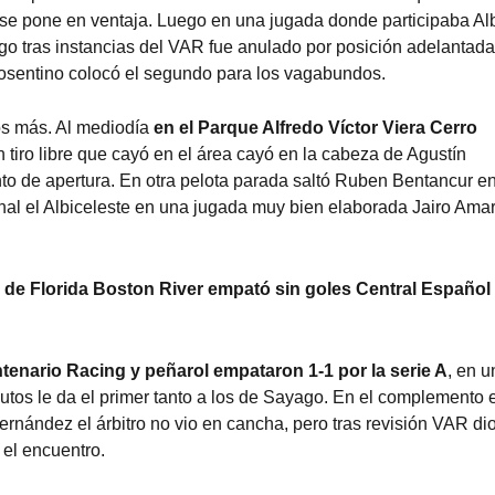
o se pone en ventaja. Luego en una jugada donde participaba Alb
go tras instancias del VAR fue anulado por posición adelantada
Cosentino colocó el segundo para los vagabundos.
dos más. Al mediodía
en el Parque Alfredo Víctor Viera Cerro
un tiro libre que cayó en el área cayó en la cabeza de Agustín
nto de apertura. En otra pelota parada saltó Ruben Bentancur e
onal el Albiceleste en una jugada muy bien elaborada Jairo Ama
de Florida Boston River empató sin goles Central Español
ntenario Racing y peñarol empataron 1-1 por la serie A
, en u
utos le da el primer tanto a los de Sayago. En el complemento 
nández el árbitro no vio en cancha, pero tras revisión VAR di
 el encuentro.