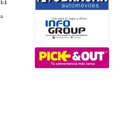
 1-1
la