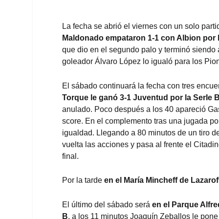
La fecha se abrió el viernes con un solo parti
Maldonado empataron 1-1 con Albion
por 
que dio en el segundo palo y terminó siendo 
goleador Álvaro López lo igualó para los Pio
El sábado continuará la fecha con tres encu
Torque le ganó 3-1 Juventud por la SerIe 
anulado. Poco después a los 40 apareció Gas
score. En el complemento tras una jugada po
igualdad. Llegando a 80 minutos de un tiro 
vuelta las acciones y pasa al frente el Citad
final.
Por la tarde
en el María Mincheff de Lazaro
El último del sábado será
en el Parque Alfr
B
, a los 11 minutos Joaquín Zeballos le pon