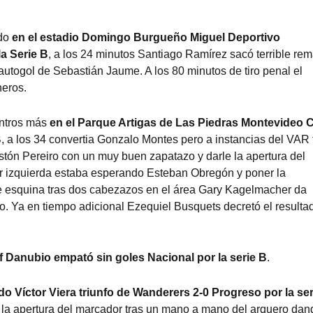
do
en el estadio Domingo Burgueño Miguel Deportivo
la Serie
B
, a los 24 minutos Santiago Ramírez sacó terrible rem
autogol de Sebastián Jaume. A los 80 minutos de tiro penal el
neros.
entros más
en el Parque Artigas de Las Piedras Montevideo C
B
, a los 34 convertia Gonzalo Montes pero a instancias del VAR 
tón Pereiro con un muy buen zapatazo y darle la apertura del
r izquierda estaba esperando Esteban Obregón y poner la
de esquina tras dos cabezazos en el área Gary Kagelmacher da
ino. Ya en tiempo adicional Ezequiel Busquets decretó el resulta
ff Danubio empató sin goles Nacional
por la serie B
.
edo Víctor Viera triunfo de Wanderers 2-0 Progreso
por la se
e la apertura del marcador tras un mano a mano del arquero dan