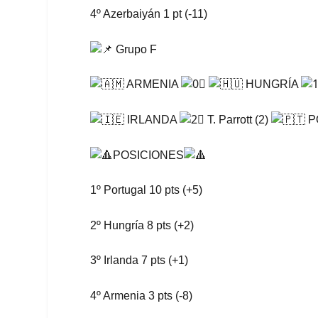
4º Azerbaiyán 1 pt (-11)
Grupo F
ARMENIA
HUNGRÍA
IRLANDA
T. Parrott (2)
P
POSICIONES
1º Portugal 10 pts (+5)
2º Hungría 8 pts (+2)
3º Irlanda 7 pts (+1)
4º Armenia 3 pts (-8)