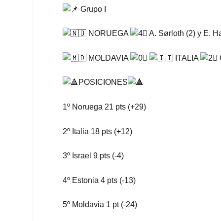
Grupo I
NORUEGA
A. Sørloth (2) y E. 
MOLDAVIA
ITALIA
POSICIONES
1º Noruega 21 pts (+29)
2º Italia 18 pts (+12)
3º Israel 9 pts (-4)
4º Estonia 4 pts (-13)
5º Moldavia 1 pt (-24)