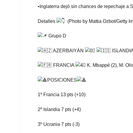
•Inglaterra dejó sin chances de repechaje a S
Detalles
(Photo by Mattia Ozbot/Getty I
Grupo D
AZERBAIYÁN
ISLANDI
FRANCIA
K. Mbappé (2), M. Olis
POSICIONES
1º Francia 13 pts (+10)
2º Islandia 7 pts (+4)
3º Ucrania 7 pts (-3)