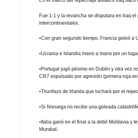
En el marco del repechaje asiático Iraq sacó
Fue 1-1 y la revancha se disputara en Iraq el
intercontinentales.
•Con gran segundo tiempo, Francia goleó a U
•Ucrania e Islandia mano a mano por un lugar
•Portugal jugó pésimo en Dublin y otra vez no 
CR7 expulsado por agresión (primera roja en
•Triunfazo de Irlanda que luchará por el repe
•Si Noruega no recibe una goleada catastrófi
•Italia ganó en el final a la debil Moldavia y
Mundial.