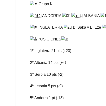
Grupo K
ANDORRA
ALBANIA
INGLATERRA
B. Saka y E. Eze
POSICIONES
1º Inglaterra 21 pts (+20)
2º Albania 14 pts (+4)
3º Serbia 10 pts (-2)
4º Letonia 5 pts (-9)
5º Andorra 1 pt (-13)