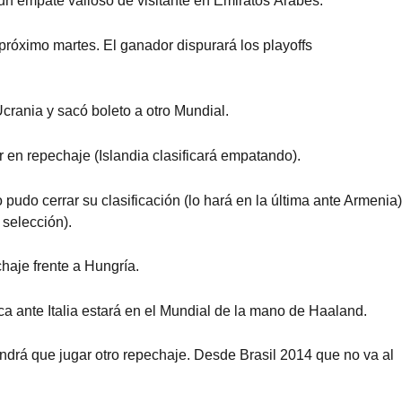
 un empate valioso de visitante en Emiratos Árabes.
 próximo martes. El ganador dispurará los playoffs
crania y sacó boleto a otro Mundial.
 en repechaje (Islandia clasificará empatando).
pudo cerrar su clasificación (lo hará en la última ante Armenia)
 selección).
chaje frente a Hungría.
ca ante Italia estará en el Mundial de la mano de Haaland.
 tendrá que jugar otro repechaje. Desde Brasil 2014 que no va al