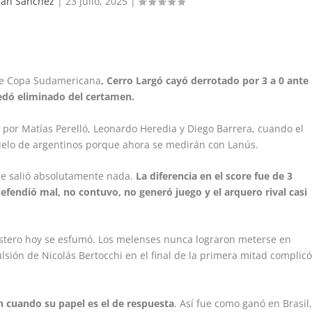
tian Sanchez
|
23 julio, 2025
|
 de Copa Sudamericana
, Cerro Largó cayó derrotado por 3 a 0 ante
edó eliminado del certamen.
 por Matías Perelló, Leonardo Heredia y Diego Barrera, cuando el
duelo de argentinos porque ahora se medirán con Lanús.
le salió absolutamente nada.
La diferencia en el score fue de 3
efendió mal, no contuvo, no generó juego y el arquero rival casi
Estero hoy se esfumó. Los melenses nunca lograron meterse en
sión de Nicolás Bertocchi en el final de la primera mitad complic
n cuando su papel es el de respuesta
. Así fue como ganó en Brasil