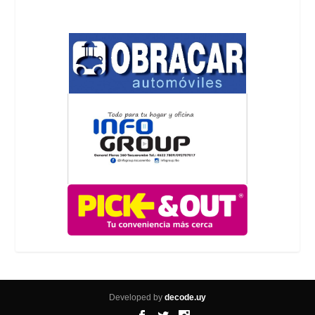
Developed by
decode.uy