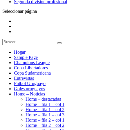
Segunda división profesional
Seleccionar página
Hogar
Sample Page
Champions League
Copa Libertadores
Copa Sudamericana
Entrevistas
Futbol Uruguayo
Goles uruguayos
Home – Noticias
Home – destacadas
Home – fila 1 – col 1
Home – fila 1 – col 2
Home – fila 1 – col 3
Home – fila 2 – col 1
Home – fila 2 – col 2