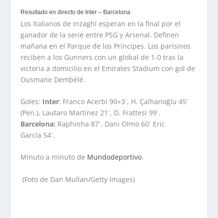
Resultado en directo de Inter – Barcelona
Los Italianos de Inzaghi esperan en la final por el
ganador de la serie entre PSG y Arsenal. Definen
mañana en el Parque de los Príncipes. Los parisinos
reciben a los Gunners con un global de 1-0 tras la
victoria a domicilio en el Emirates Stadium con gol de
Ousmane Dembélé.
Goles:
Inter
: Franco Acerbi 90+3´, H. Çalhanoğlu 45´
(Pen.), Lautaro Martínez 21´, D. Frattesi 99´.
Barcelona:
Raphinha 87´. Dani Olmo 60´ Eric
García 54´.
Minuto a minuto de
Mundodeportivo
.
(Foto de Dan Mullan/Getty Images)