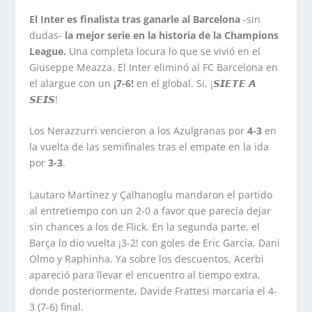
El Inter es finalista tras ganarle al Barcelona
-sin
dudas-
la mejor serie en la historia de la Champions
League.
Una completa locura lo que se vivió en el
Giuseppe Meazza. El Inter eliminó al FC Barcelona en
el alargue con un
¡7-6!
en el global. Si, ¡𝙎𝙄𝙀𝙏𝙀 𝘼
𝙎𝙀𝙄𝙎!
Los Nerazzurri vencieron a los Azulgranas por
4-3
en
la vuelta de las semifinales tras el empate en la ida
por
3-3
.
Lautaro Martínez y Çalhanoglu mandaron el partido
al entretiempo con un 2-0 a favor que parecía dejar
sin chances a los de Flick. En la segunda parte, el
Barça lo dio vuelta ¡3-2! con goles de Eric García, Dani
Olmo y Raphinha. Ya sobre los descuentos, Acerbi
apareció para llevar el encuentro al tiempo extra,
donde posteriormente, Davide Frattesi marcaría el 4-
3 (7-6) final.