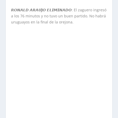
𝙍𝙊𝙉𝘼𝙇𝘿 𝘼𝙍𝘼𝙐́𝙅𝙊 𝙀𝙇𝙄𝙈𝙄𝙉𝘼𝘿𝙊: El zaguero ingresó
a los 76 minutos y no tuvo un buen partido. No habrá
uruguayos en la final de la orejona.