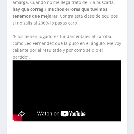
amarga. Cuando no me llega trato de ir a buscarla,
hay que corregir muchos errores que tuvimos,
tenemos que mejorar.
Contra esta clase de equipos
si no salis al 200% lo pagas caro”.
“Ellos tienen jugadores fundamentales ahí arriba,
como Leo Fernández que la puso en el ángulo. Me voy
caliente por el resultado y por como se dio el
partido”.