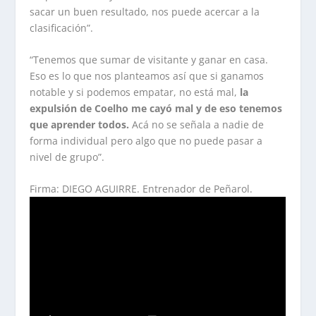
sacar un buen resultado, nos puede acercar a la
clasificación”.
“Tenemos que sumar de visitante y ganar en casa.
Eso es lo que nos planteamos así que si ganamos
notable y si podemos empatar, no está mal,
la
expulsión de Coelho me cayó mal y de eso tenemos
que aprender todos.
Acá no se señala a nadie de
forma individual pero algo que no puede pasar a
nivel de grupo”.
Firma: DIEGO AGUIRRE. Entrenador de Peñarol.