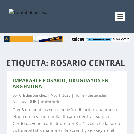
ETIQUETA:
ROSARIO CENTRAL
IMPARABLE ROSARIO, URUGUAYOS EN
ARGENTINA
por
Cristian Sanchez
|
Nov 1, 2025
|
Home - destacadas
,
Noticias
|
0
|
Con 3 encuentros se comenzó a disputar una nueva
etapa en la vecina orilla. Rosario Central, viajó a
Córdoba, venció a Instituto por 3 a 1, cosechó la sexta
victoria al hilo, manda en la Zona B y se aseguró el