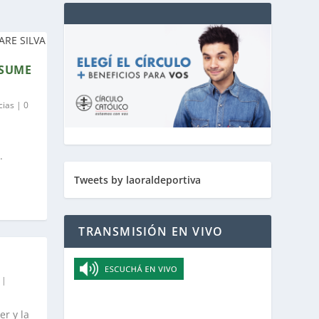
ASUME
cias
|
0
.
Tweets by laoraldeportiva
TRANSMISIÓN EN VIVO
|
r y la