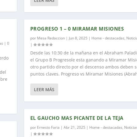
LEER MÁS
PROGRESO 1 – 0 MIRAMAR MISIONES
por
Mesa Redaccion
|
Jun 8, 2025
|
Home - destacadas
,
Notici
as
|
0
|
Desde las 10:30 de la mañana en el Abraham Palad
uerdo
el Grupo B Progresole esta ganando a Miramar Misi
otro partido directo por el descenso ambos deben 
del
puntos claves. Progreso vs Miramar Misiones (Abra
mbre
LEER MÁS
EL GAUCHO MAS PICANTE DE LA TEJA
por
Ernesto Faria
|
Abr 21, 2025
|
Home - destacadas
,
Noticia
|