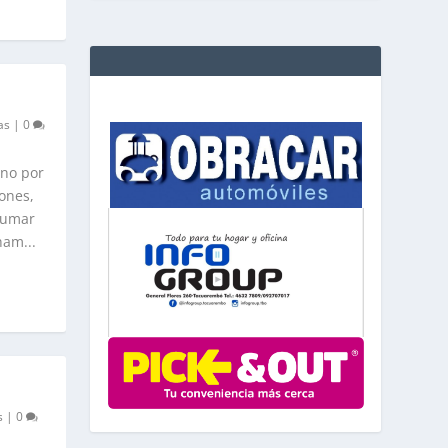
as
|
0
ino por
ones,
sumar
ham...
s
|
0