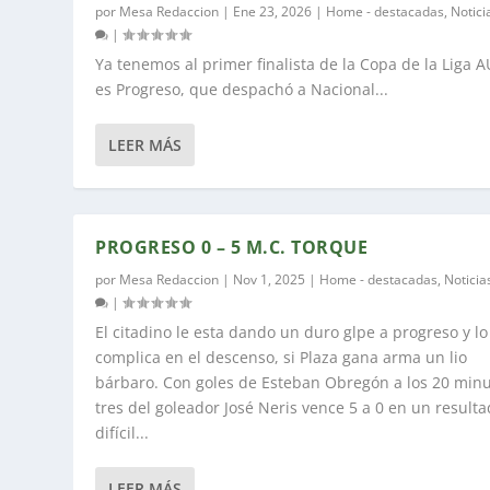
por
Mesa Redaccion
|
Ene 23, 2026
|
Home - destacadas
,
Notici
|
Ya tenemos al primer finalista de la Copa de la Liga A
es Progreso, que despachó a Nacional...
LEER MÁS
PROGRESO 0 – 5 M.C. TORQUE
por
Mesa Redaccion
|
Nov 1, 2025
|
Home - destacadas
,
Noticia
|
El citadino le esta dando un duro glpe a progreso y lo
complica en el descenso, si Plaza gana arma un lio
bárbaro. Con goles de Esteban Obregón a los 20 minu
tres del goleador José Neris vence 5 a 0 en un result
difícil...
LEER MÁS