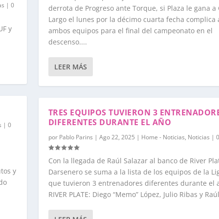
as
|
0
derrota de Progreso ante Torque, si Plaza le gana a
Largo el lunes por la décimo cuarta fecha complica 
UF y
ambos equipos para el final del campeonato en el
descenso....
LEER MÁS
TRES EQUIPOS TUVIERON 3 ENTRENADOR
DIFERENTES DURANTE EL AÑO
s
|
0
por
Pablo Parins
|
Ago 22, 2025
|
Home - Noticias
,
Noticias
|
Con la llegada de Raúl Salazar al banco de River Plat
tos y
Darsenero se suma a la lista de los equipos de la L
ado
que tuvieron 3 entrenadores diferentes durante el 
RIVER PLATE: Diego “Memo” López, Julio Ribas y Raúl.