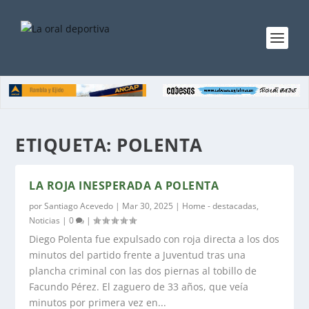
ETIQUETA:
POLENTA
LA ROJA INESPERADA A POLENTA
por
Santiago Acevedo
|
Mar 30, 2025
|
Home - destacadas
,
Noticias
|
0
|
Diego Polenta fue expulsado con roja directa a los dos
minutos del partido frente a Juventud tras una
plancha criminal con las dos piernas al tobillo de
Facundo Pérez. El zaguero de 33 años, que veía
minutos por primera vez en...