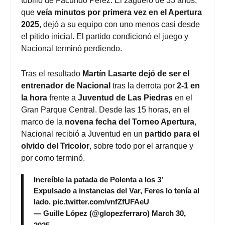
tobillo de Facundo Pérez. El zaguero de 33 años,
que
veía minutos por primera vez en el Apertura
2025
, dejó a su equipo con uno menos casi desde
el pitido inicial. El partido condicionó el juego y
Nacional terminó perdiendo.
Tras el resultado
Martín Lasarte dejó de ser el
entrenador de Nacional
tras la derrota por
2-1 en
la hora
frente a
Juventud de Las Piedras
en el
Gran Parque Central. Desde las 15 horas, en el
marco de la
novena fecha del Torneo Apertura
,
Nacional recibió a Juventud en un
partido para el
olvido del Tricolor
, sobre todo por el arranque y
por como terminó.
Increíble la patada de Polenta a los 3’
Expulsado a instancias del Var, Feres lo tenía al
lado.
pic.twitter.com/vnfZfUFAeU
— Guille López (@glopezferraro)
March 30,