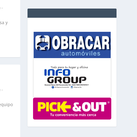
 -
sa y
 -
 equipo