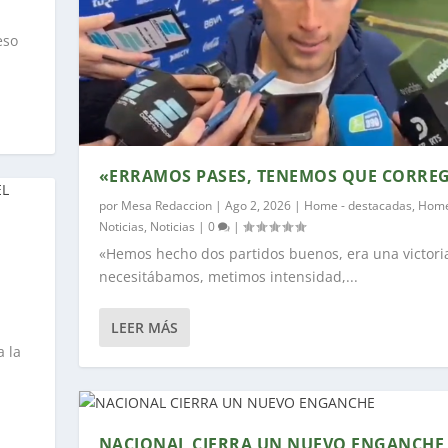
eso
«ERRAMOS PASES, TENEMOS QUE CORREG
por
Mesa Redaccion
|
Ago 2, 2026
|
Home - destacadas
,
Home
Noticias
,
Noticias
|
0
|
«Hemos hecho dos partidos buenos, era una victori
necesitábamos, metimos intensidad,...
LEER MÁS
 la
NACIONAL CIERRA UN NUEVO ENGANCHE