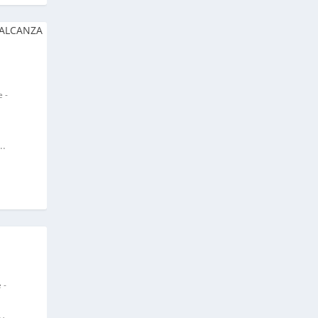
 -
..
 -