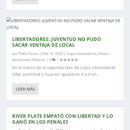
LIBERTADORES: JUVENTUD NO PUDO
SACAR VENTAJA DE LOCAL
por
Pablo Parins
|
Feb 19, 2026
|
Copa Libertadores
,
Home -
destacadas
,
Noticias
|
0
|
En el marco de la segunda fase de Copa Libertadores
(ida), Juventud y Guaraní igualaron 0 a 0 en...
LEER MÁS
RIVER PLATE EMPATÓ CON LIBERTAD Y LO
GANÓ EN LOS PENALES