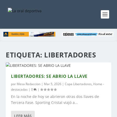
ETIQUETA:
LIBERTADORES
LIBERTADORES: SE ABRIO LA LLAVE
por
Mesa Redaccion
|
Mar 5, 2026
|
Copa Libertadores
,
Home -
destacadas
|
0
|
En la noche de hoy se abrieron otras dos llaves de
Tercera Fase. Sporting Cristal viajó a...
LEER MÁS