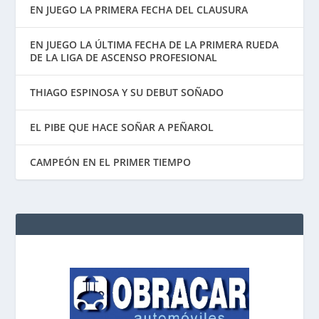
EN JUEGO LA PRIMERA FECHA DEL CLAUSURA
EN JUEGO LA ÚLTIMA FECHA DE LA PRIMERA RUEDA
DE LA LIGA DE ASCENSO PROFESIONAL
THIAGO ESPINOSA Y SU DEBUT SOÑADO
EL PIBE QUE HACE SOÑAR A PEÑAROL
CAMPEÓN EN EL PRIMER TIEMPO