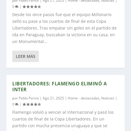
por
Pablo Parins
|
Ago 21, 2025
|
Home - destacadas
,
Noticias
|
0
|
Desde los once pasos fue que el equipo Millonario
selló su pase a los cuartos de final de esta Copa
Libertadores. Tras empatar sin goles en el partido de
ida en Paraguay, buscaban la victoria en su casa, en
un Monumental...
LEER MÁS
LIBERTADORES: FLAMENGO ELIMINÓ A
INTER
por
Pablo Parins
|
Ago 21, 2025
|
Home - destacadas
,
Noticias
|
0
|
Flamengo volvió a vencer al Internacional y pasó los
cuartos de final de la Copa Libertadores. En un
partido con mucha presencia uruguaya y que se