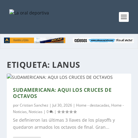
ETIQUETA:
LANUS
SUDAMERICANA: AQUI LOS CRUCES DE
OCTAVOS
por
Cristian Sanchez
|
Jul 30, 2026
|
Home - destacadas
,
Home -
Noticias
,
Noticias
|
0
|
Se definieron las últimas 3 llaves de los playoffs y
quedaron armados los octavos de final. Gran...