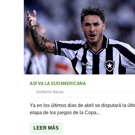
ASÍ VA LA SUDAMERICANA
por
Guillermo Bauza
|
Abr 30, 2026
|
Copa Sudamericana
,
Home
destacadas
,
Noticias
|
0
|
Ya en los últimos dias de abril se disputará la últ
etapa de los juegos de la Copa...
LEER MÁS