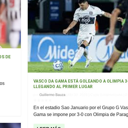
OS DE
VASCO DA GAMA ESTÁ GOLEANDO A OLIMPIA 3-
los
LLEGANDO AL PRIMER LUGAR
por
Guillermo Bauza
|
Abr 30, 2026
|
Copa Sudamericana
|
0
En el estadio Sao Januario por el Grupo G Va
Gama se impone por 3-0 con Olimpia de Paragu