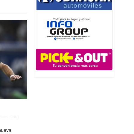
icias
|
0
|
nueva