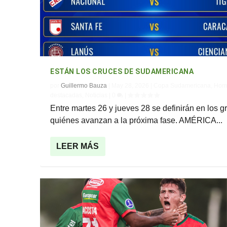
ESTÁN LOS CRUCES DE SUDAMERICANA
por
Guillermo Bauza
|
May 28, 2026
|
Copa Sudamericana
,
Hom
destacadas
,
Noticias
|
0
|
Entre martes 26 y jueves 28 se definirán en los g
quiénes avanzan a la próxima fase. AMÉRICA...
LEER MÁS