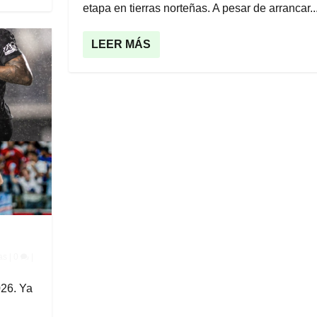
etapa en tierras norteñas. A pesar de arrancar..
LEER MÁS
as
|
0
|
026. Ya