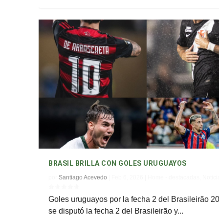
BRASIL BRILLA CON GOLES URUGUAYOS
por
Santiago Acevedo
|
Feb 6, 2026
|
Home - destacadas
,
Notici
Goles uruguayos por la fecha 2 del Brasileirão 2
se disputó la fecha 2 del Brasileirão y...