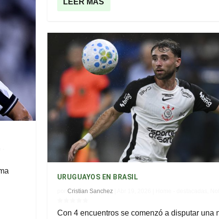
LEER MÁS
 -
ima
URUGUAYOS EN BRASIL
por
Cristian Sanchez
|
Abr 19, 2026
|
Home - destacadas
,
Not
Con 4 encuentros se comenzó a disputar una 