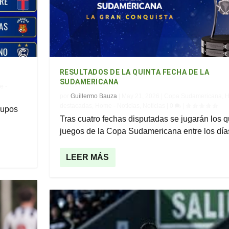
RESULTADOS DE LA QUINTA FECHA DE LA
SUDAMERICANA
e -
por
Guillermo Bauza
|
May 21, 2026
|
Copa Sudamericana
,
H
destacadas
,
Home - Noticias
,
Noticias
|
0
|
rupos
Tras cuatro fechas disputadas se jugarán los q
juegos de la Copa Sudamericana entre los días
LEER MÁS