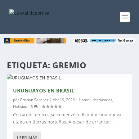
ETIQUETA:
GREMIO
URUGUAYOS EN BRASIL
por
Cristian Sanchez
|
Abr 19, 2026
|
Home - destacadas
,
Noticias
|
0
|
Con 4 encuentros se comenzó a disputar una nueva
etapa en tierras norteñas. A pesar de arrancar...
LEER MÁS