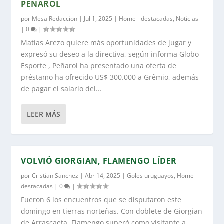
PEÑAROL
por
Mesa Redaccion
|
Jul 1, 2025
|
Home - destacadas
,
Noticias
|
0
|
Matías Arezo quiere más oportunidades de jugar y
expresó su deseo a la directiva, según informa Globo
Esporte , Peñarol ha presentado una oferta de
préstamo ha ofrecido US$ 300.000 a Grêmio, además
de pagar el salario del...
LEER MÁS
VOLVIÓ GIORGIAN, FLAMENGO LÍDER
por
Cristian Sanchez
|
Abr 14, 2025
|
Goles uruguayos
,
Home -
destacadas
|
0
|
Fueron 6 los encuentros que se disputaron este
domingo en tierras norteñas. Con doblete de Giorgian
de Arrascaeta, Flamengo superó como visitante a