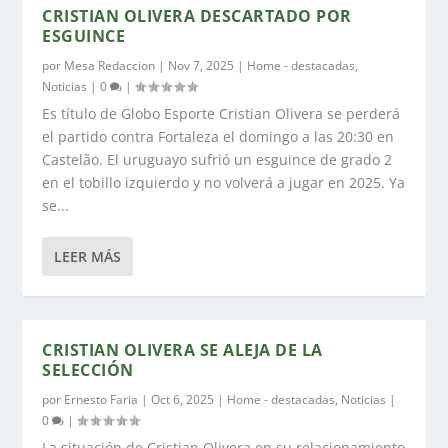
CRISTIAN OLIVERA DESCARTADO POR
ESGUINCE
por
Mesa Redaccion
|
Nov 7, 2025
|
Home - destacadas
,
Noticias
|
0
|
Es título de Globo Esporte Cristian Olivera se perderá
el partido contra Fortaleza el domingo a las 20:30 en
Castelão. El uruguayo sufrió un esguince de grado 2
en el tobillo izquierdo y no volverá a jugar en 2025. Ya
se...
LEER MÁS
CRISTIAN OLIVERA SE ALEJA DE LA
SELECCIÓN
por
Ernesto Faria
|
Oct 6, 2025
|
Home - destacadas
,
Noticias
|
0
|
La situación de Cristian Olivera en su relacionamiento