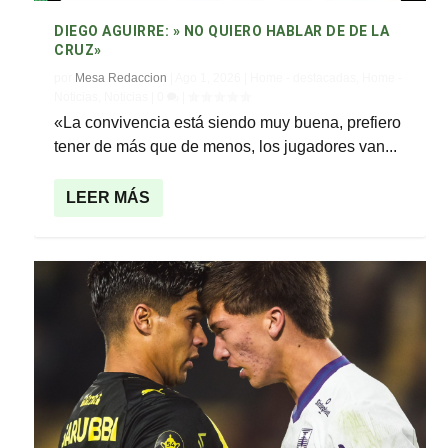
DIEGO AGUIRRE: » NO QUIERO HABLAR DE DE LA
CRUZ»
por
Mesa Redaccion
|
Ago 1, 2026
|
Home - destacadas
,
Home -
Noticias
,
Noticias
|
0
|
«La convivencia está siendo muy buena, prefiero
tener de más que de menos, los jugadores van...
LEER MÁS