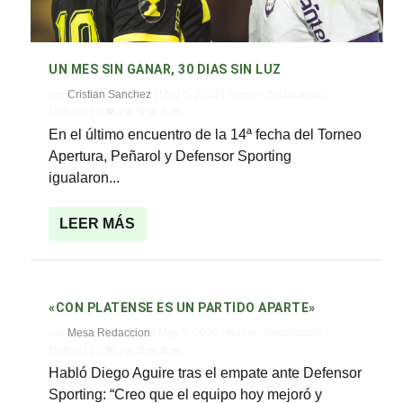
UN MES SIN GANAR, 30 DIAS SIN LUZ
por
Cristian Sanchez
|
May 5, 2026
|
Home - destacadas
,
Noticias
|
0
|
En el último encuentro de la 14ª fecha del Torneo
Apertura, Peñarol y Defensor Sporting
igualaron...
LEER MÁS
«CON PLATENSE ES UN PARTIDO APARTE»
por
Mesa Redaccion
|
May 5, 2026
|
Home - destacadas
,
Noticias
|
0
|
Habló Diego Aguire tras el empate ante Defensor
Sporting: “Creo que el equipo hoy mejoró y