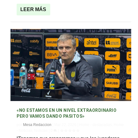
LEER MÁS
«NO ESTAMOS EN UN NIVEL EXTRAORDINARIO
PERO VAMOS DANDO PASITOS»
por
Mesa Redaccion
|
Mar 22, 2026
|
Home - destacadas
,
Home
- Noticias
,
Noticias
|
0
|