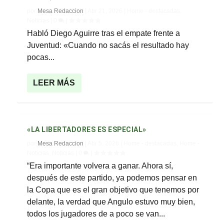
por
Mesa Redaccion
|
Abr 21, 2026
|
Home - destacadas
,
Noticias
|
0
|
Habló Diego Aguirre tras el empate frente a
Juventud: «Cuando no sacás el resultado hay
pocas...
LEER MÁS
«LA LIBERTADORES ES ESPECIAL»
por
Mesa Redaccion
|
Abr 5, 2026
|
Home - destacadas
,
Home -
Noticias
,
Noticias
|
0
|
“Era importante volvera a ganar. Ahora sí,
después de este partido, ya podemos pensar en
la Copa que es el gran objetivo que tenemos por
delante, la verdad que Angulo estuvo muy bien,
todos los jugadores de a poco se van...