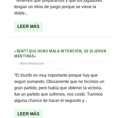
“Tenemos que prepararnos y que los jugadores
tengan un ritmo de juego porque se viene la
doble...
LEER MÁS
«SENTÍ QUE HUBO MALA INTENCIÓN, SE DIJERON
MENTIRAS»
por
Mesa Redaccion
|
Mar 15, 2026
|
Home - destacadas
,
Home
- Noticias
,
Noticias
|
0
|
“El triunfo es muy importante porque hay que
seguir sumando. Obviamente que no hicimos un
gran partido, pero había que obtener la victoria,
fue un partido que sufrimos, nos costó. Tuvimos
alguna chance de hacer el segundo y...
LEER MÁS