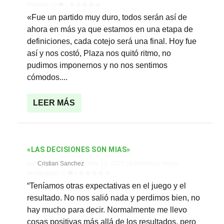
Noticias
|
0
|
«Fue un partido muy duro, todos serán así de
ahora en más ya que estamos en una etapa de
definiciones, cada cotejo será una final. Hoy fue
así y nos costó, Plaza nos quitó ritmo, no
pudimos imponernos y no nos sentimos
cómodos....
LEER MÁS
«LAS DECISIONES SON MIAS»
por
Cristian Sanchez
|
Mar 10, 2025
|
Entrevistas
,
Home -
destacadas
|
0
|
“Teníamos otras expectativas en el juego y el
resultado. No nos salió nada y perdimos bien, no
hay mucho para decir. Normalmente me llevo
cosas positivas más allá de los resultados, pero