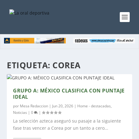
ETIQUETA:
COREA
GRUPO A: MÉXICO CLASIFICA CON PUNTAJE
IDEAL
por
Mesa Redaccion
|
Jun 20, 2026
|
Home - destacadas
,
Noticias
|
0
|
La selección azteca aseguró su pasaje a la siguiente
fase tras vencer a Corea por un tanto a cero...