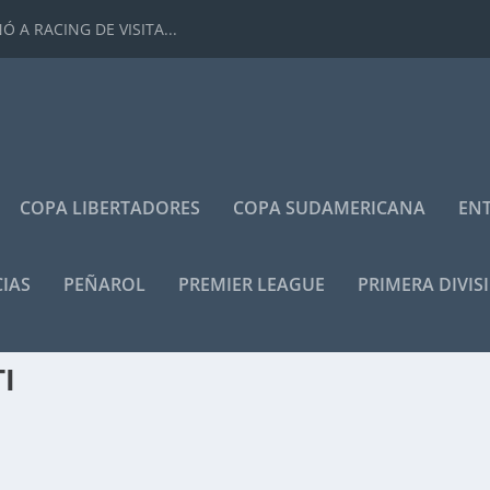
 A RACING DE VISITA...
COPA LIBERTADORES
COPA SUDAMERICANA
ENT
IAS
PEÑAROL
PREMIER LEAGUE
PRIMERA DIVIS
I
as
|
0
|