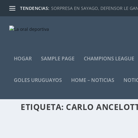
TENDENCIAS:
SORPRESA EN SAYAGO, DEFENSOR LE GANÓ
HOGAR
SAMPLE PAGE
CHAMPIONS LEAGUE
GOLES URUGUAYOS
HOME – NOTICIAS
NOTIC
ETIQUETA:
CARLO ANCELOTT
«BIENVENIDO AL MUNDO REAL»
por
Mesa Redaccion
|
Sep 10, 2025
|
Home - destacadas
,
Notici