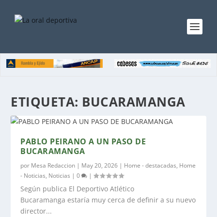
ETIQUETA:
BUCARAMANGA
PABLO PEIRANO A UN PASO DE
BUCARAMANGA
por
Mesa Redaccion
|
May 20, 2026
|
Home - destacadas
,
Home
- Noticias
,
Noticias
|
0
|
Según publica El Deportivo Atlético
Bucaramanga estaría muy cerca de definir a su nuevo
director...