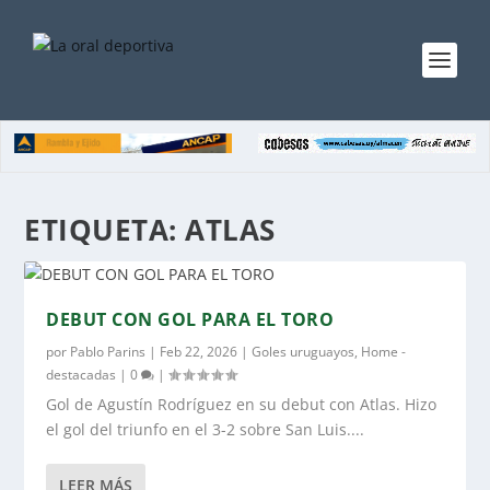
ETIQUETA:
ATLAS
DEBUT CON GOL PARA EL TORO
por
Pablo Parins
|
Feb 22, 2026
|
Goles uruguayos
,
Home -
destacadas
|
0
|
Gol de Agustín Rodríguez en su debut con Atlas. Hizo
el gol del triunfo en el 3-2 sobre San Luis....
LEER MÁS