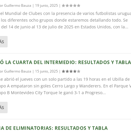
por
Guillermo Bauza
|
19 junio, 2025
|
l Mundial de Clubes con la presencia de varios futbolistas urugu
 los diferentes ocho grupos donde estaremos detallando todo. Se
 del 14 de junio al 13 de julio de 2025 en Estados Unidos, con la...
ÁS
ZÓ LA CUARTA DEL INTERMEDIO: RESULTADOS Y TABL
por
Guillermo Bauza
|
15 junio, 2025
|
se abrió el jueves con un solo partido a las 19 horas en el Ubilla d
upo A empataron sin goles Cerro Largo y Wanderers. En el Parque 
upo B Montevideo City Torque le ganó 3-1 a Progreso...
ÁS
HA DE ELIMINATORIAS: RESULTADOS Y TABLA