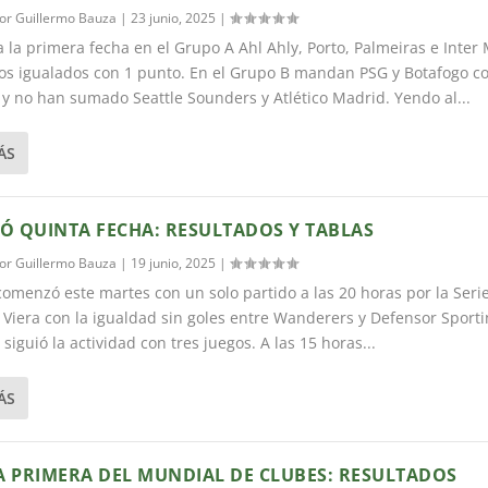
por
Guillermo Bauza
|
23 junio, 2025
|
 la primera fecha en el Grupo A Ahl Ahly, Porto, Palmeiras e Inter
os igualados con 1 punto. En el Grupo B mandan PSG y Botafogo c
y no han sumado Seattle Sounders y Atlético Madrid. Yendo al...
ÁS
ZÓ QUINTA FECHA: RESULTADOS Y TABLAS
por
Guillermo Bauza
|
19 junio, 2025
|
comenzó este martes con un solo partido a las 20 horas por la Seri
 Viera con la igualdad sin goles entre Wanderers y Defensor Sporti
siguió la actividad con tres juegos. A las 15 horas...
ÁS
A PRIMERA DEL MUNDIAL DE CLUBES: RESULTADOS