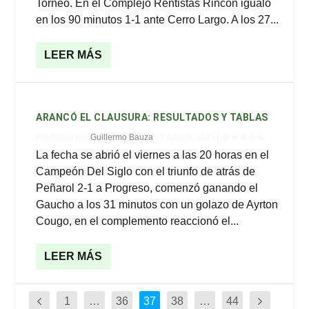
Torneo. En el Complejo Rentistas Rincón igualó
en los 90 minutos 1-1 ante Cerro Largo. A los 27...
LEER MÁS
ARANCÓ EL CLAUSURA: RESULTADOS Y TABLAS
Publicado por
Guillermo Bauza
|
3 agosto, 2025
|
La fecha se abrió el viernes a las 20 horas en el
Campeón Del Siglo con el triunfo de atrás de
Peñarol 2-1 a Progreso, comenzó ganando el
Gaucho a los 31 minutos con un golazo de Ayrton
Cougo, en el complemento reaccionó el...
LEER MÁS
1
…
36
37
38
…
44