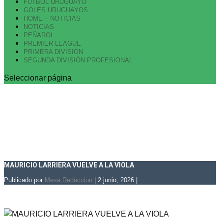
FUTBOL URUGUAYO
GOLES URUGUAYOS
HOME – NOTICIAS
NOTICIAS
PEÑAROL
PREMIER LEAGUE
PRIMERA DIVISIÓN
SEGUNDA DIVISIÓN PROFESIONAL
Seleccionar página
MAURICIO LARRIERA VUELVE A LA VIOLA
Publicado por
Mesa Redaccion
|
2 junio, 2026
|