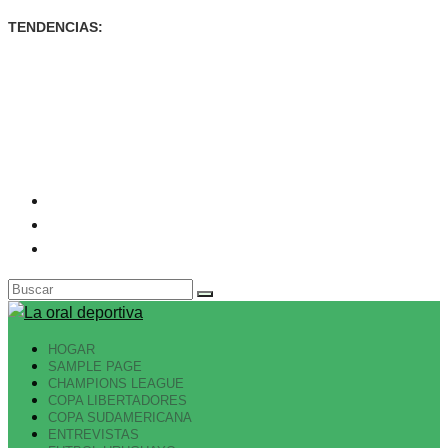
TENDENCIAS:
SORPRESA EN SAYAGO, DEFENSOR LE GANÓ A
RACING DE VISITA...
ENTRE ROLDÁN Y AGUIRRE, PEÑAROL ELIMINADO EN
LA HORA
GOLES URUGUAYOS EN BRASIL
HOGAR
SAMPLE PAGE
CHAMPIONS LEAGUE
COPA LIBERTADORES
COPA SUDAMERICANA
ENTREVISTAS