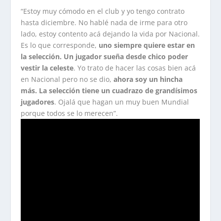
“Estoy muy cómodo en el club y yo tengo contrato
hasta diciembre. No hablé nada de irme para otro
lado, estoy contento acá dejando la vida por Nacional.
Es lo que corresponde,
uno siempre quiere estar en
la selección. Un jugador sueña desde chico poder
vestir la celeste
. Yo trato de hacer las cosas bien acá
en Nacional pero no se dio,
ahora soy un hincha
más. La selección tiene un cuadrazo de grandísimos
jugadores
. Ojalá que hagan un muy buen Mundial
porque todos se lo merecen”.