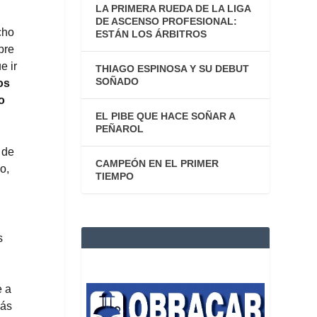
LA PRIMERA RUEDA DE LA LIGA
DE ASCENSO PROFESIONAL:
cho
ESTÁN LOS ÁRBITROS
pre
e ir
THIAGO ESPINOSA Y SU DEBUT
SOÑADO
os
o
EL PIBE QUE HACE SOÑAR A
PEÑAROL
 de
CAMPEÓN EN EL PRIMER
o,
TIEMPO
l
s
e a
más