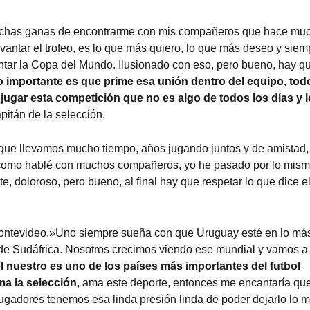
 muchas ganas de encontrarme con mis compañeros que hace mu
vantar el trofeo, es lo que más quiero, lo que más deseo y siem
antar la Copa del Mundo. Ilusionado con eso, pero bueno, hay qu
o importante es que prime esa unión dentro del equipo, tod
jugar esta competición que no es algo de todos los días y l
apitán de la selección.
que llevamos mucho tiempo, años jugando juntos y de amistad,
ro como hablé con muchos compañeros, yo he pasado por lo mism
, doloroso, pero bueno, al final hay que respetar lo que dice e
 Montevideo.»Uno siempre sueña con que Uruguay esté en lo má
 de Sudáfrica. Nosotros crecimos viendo ese mundial y vamos a
l nuestro es uno de los países más importantes del futbol
ma la selección
, ama este deporte, entonces me encantaría qu
ugadores tenemos esa linda presión linda de poder dejarlo lo 