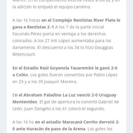
la adición lo empató el equipo carolino.
A las 16 horas
en el Complejo Rentistas River Plate le
gana a Rentistas 2
–
1
.A los 7 de la parte inicial
Facundo Pérez ponía en ventaja a los derechos
colorados. A los 27 Inti López aumentaba para los
darseneros. El descuento a los 34 lo hizo Dougglas
Bittencourt.
En el Estadio Raúl Goyenola Tauarembó le ganó
2-0
a Colón
. Los goles fueron convertios por Pablo López
en 23 y a los 35 Joaquín Moreira.
E
n el Abraham Paladino La Luz venció 2-0 Uruguay
Montevideo
. El gol de apertura lo convirtó Gabriel de
León, Juan Dangelo a los 61 colocó el segundo.
A
las 16 hs
en el estadio Maracaná Cerrito derrotó 2-
0 ante Huracán de paso de la Arena
. Los goles los