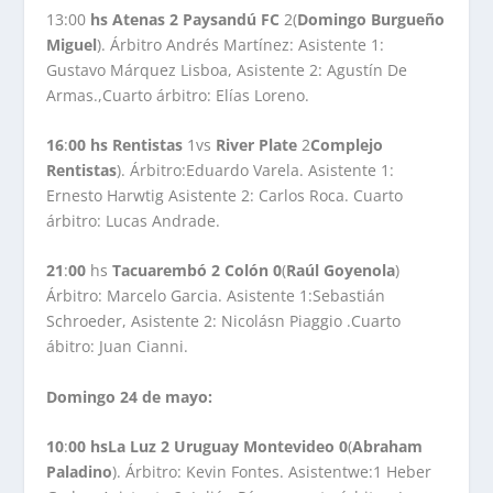
13:00
hs Atenas 2 Paysandú
FC
2(
Domingo Burgueño
Miguel
). Árbitro Andrés Martínez: Asistente 1:
Gustavo Márquez Lisboa, Asistente 2: Agustín De
Armas.,Cuarto árbitro: Elías Loreno.
16
:
00
hs Rentistas
1vs
River Plate
2
Complejo
Rentistas
). Árbitro:Eduardo Varela. Asistente 1:
Ernesto Harwtig Asistente 2: Carlos Roca. Cuarto
árbitro: Lucas Andrade.
21
:
00
hs
Tacuarembó 2 Colón 0
(
Raúl
Goyenola
)
Árbitro: Marcelo Garcia. Asistente 1:Sebastián
Schroeder, Asistente 2: Nicolásn Piaggio .Cuarto
ábitro: Juan Cianni.
Domingo 24 de mayo:
10
:
00 hsLa Luz 2 Uruguay Montevideo 0
(
Abraham
Paladino
). Árbitro: Kevin Fontes. Asistentwe:1 Heber