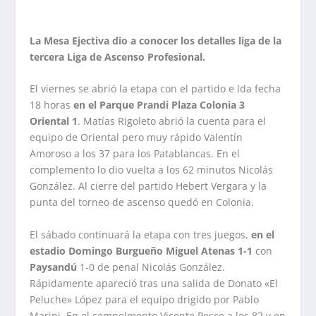
La Mesa Ejectiva dio a conocer los detalles liga de la
tercera Liga de Ascenso Profesional.
El viernes se abrió la etapa con el partido e lda fecha
18 horas
en el Parque
Prandi Plaza Colonia 3
Oriental
1
. Matías Rigoleto abrió la cuenta para el
equipo de Oriental pero muy rápido Valentín
Amoroso a los 37 para los Patablancas. En el
complemento lo dio vuelta a los 62 minutos Nicolás
González. Al cierre del partido Hebert Vergara y la
punta del torneo de ascenso quedó en Colonia.
El sábado continuará la etapa con tres juegos,
en el
estadio Domingo Burgueño Miguel
Atenas 1-1
con
Paysandú
1-0 de penal Nicolás González.
Rápidamente apareció tras una salida de Donato «El
Peluche» López para el equipo drigido por Pablo
Marini. En el compelmento Vicente Pesce a los 82 y en