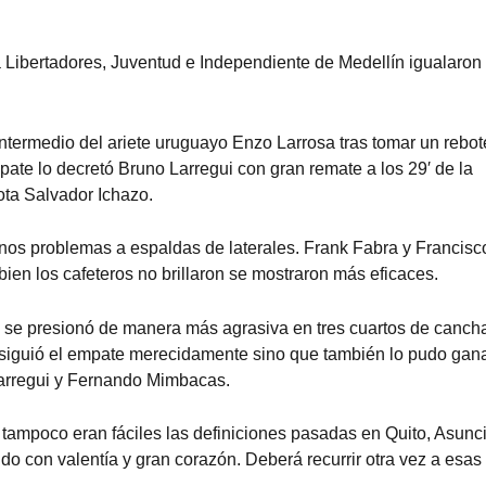
 Libertadores, Juventud e Independiente de Medellín igualaron
r intermedio del ariete uruguayo Enzo Larrosa tras tomar un rebo
te lo decretó Bruno Larregui con gran remate a los 29′ de la
ta Salvador Ichazo.
gunos problemas a espaldas de laterales. Frank Fabra y Francisc
ien los cafeteros no brillaron se mostraron más eficaces.
 se presionó de manera más agrasiva en tres cuartos de canch
onsiguió el empate merecidamente sino que también lo pudo gana
Larregui y Fernando Mimbacas.
o tampoco eran fáciles las definiciones pasadas en Quito, Asunc
do con valentía y gran corazón. Deberá recurrir otra vez a esas