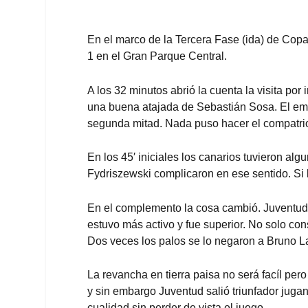
En el marco de la Tercera Fase (ida) de Copa
1 en el Gran Parque Central.
A los 32 minutos abrió la cuenta la visita po
una buena atajada de Sebastián Sosa. El empa
segunda mitad. Nada puso hacer el compatrio
En los 45′ iniciales los canarios tuvieron al
Fydriszewski complicaron en ese sentido. Si b
En el complemento la cosa cambió. Juventud
estuvo más activo y fue superior. No solo c
Dos veces los palos se lo negaron a Bruno 
La revancha en tierra paisa no será facíl per
y sin embargo Juventud salió triunfador jugan
cualidad sin perder de vista el juego.