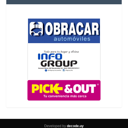
Developed by
decode.uy