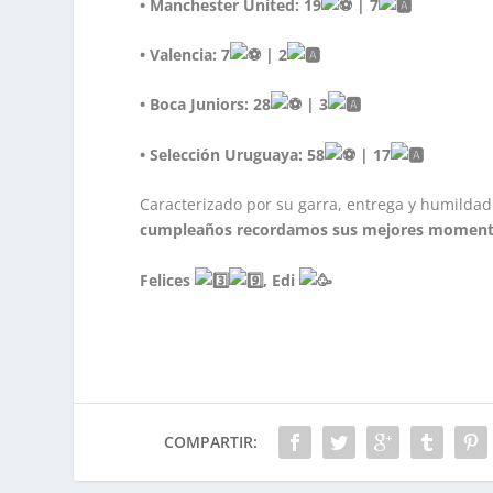
• Manchester United: 19
| 7
• Valencia: 7
| 2
• Boca Juniors: 28
| 3
• Selección Uruguaya: 58
| 17
Caracterizado por su garra, entrega y humilda
cumpleaños recordamos sus mejores moment
Felices
, Edi
COMPARTIR: