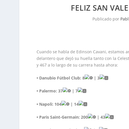
FELIZ SAN VALE
Publicado por
Pabl
Cuando se habla de Edinson Cavani, estamos ant
delantero que dejó su huella tanto con la Celest
y 467 a lo largo de su carrera hasta ahora:
• Danubio Fútbol Club: 8
| 3
• Palermo: 37
| 7
• Napoli: 104
| 14
• Paris Saint-Germain: 200
| 43