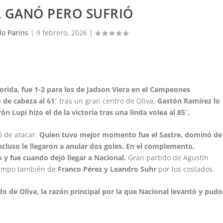
 GANÓ PERO SUFRIÓ
lo Parins
|
9 febrero, 2026
|
orida, fue 1-2 para los de Jadson Viera en el Campeones
 de cabeza al 61´
tras un gran centro de Oliva,
Gastón Ramírez lo
 Lupi hizo el de la victoria tras una linda volea al 85´.
ó de atacar.
Quien tuvo mejor momento fue el Sastre, dominó de
incluso le llegaron a anular dos goles. En el complemento,
 y fue cuando dejó llegar a Nacional.
Gran partido de Agustín
iempo también de
Franco Pérez y Leandro Suhr
por los costados.
o de Oliva, la razón principal por la que Nacional levantó y pudo