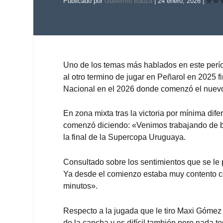
Publicado por
Guillermo Bauza
|
24 enero, 2026
|
Uno de los temas más hablados en este perío
al otro termino de jugar en Peñarol en 2025 f
Nacional en el 2026 donde comenzó el nuev
En zona mixta tras la victoria por mínima di
comenzó diciendo: «Venimos trabajando de b
la final de la Supercopa Uruguaya.
Consultado sobre los sentimientos que se le 
Ya desde el comienzo estaba muy contento co
minutos».
Respecto a la jugada que le tiro Maxi Gómez
de la cancha y es difícil también pero nada 