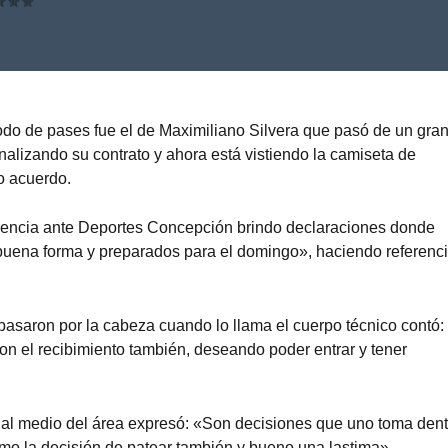
do de pases fue el de Maximiliano Silvera que pasó de un gra
inalizando su contrato y ahora está vistiendo la camiseta de
o acuerdo.
ferencia ante Deportes Concepción brindo declaraciones donde
uena forma y preparados para el domingo», haciendo referenci
pasaron por la cabeza cuando lo llama el cuerpo técnico contó:
n el recibimiento también, deseando poder entrar y tener
 al medio del área expresó: «Son decisiones que uno toma dent
tomo la decisión de patear también y bueno una lastima».