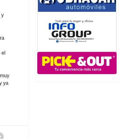
 y
ra
 el
e muy
y ya