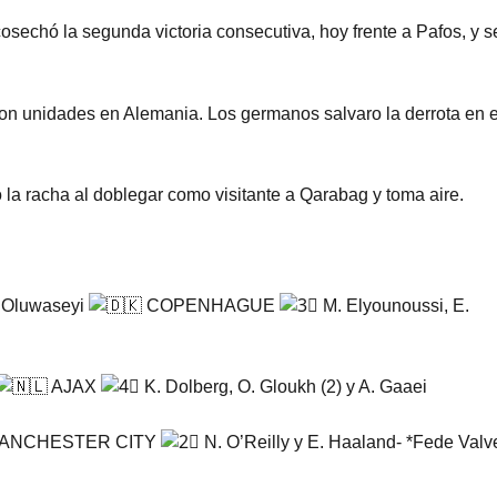
echó la segunda victoria consecutiva, hoy frente a Pafos, y s
on unidades en Alemania. Los germanos salvaro la derrota en e
 la racha al doblegar como visitante a Qarabag y toma aire.
 Oluwaseyi
COPENHAGUE
M. Elyounoussi, E.
AJAX
K. Dolberg, O. Gloukh (2) y A. Gaaei
ANCHESTER CITY
N. O’Reilly y E. Haaland- *Fede Valv