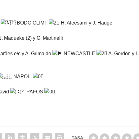
)
BODO GLIMT
H. Aleesami y J. Hauge
. Madueke (2) y G. Martinelli
arães e/c y A. Grimaldo
NEWCASTLE
A. Gordon y L
NÁPOLI
David
PAFOS
TASA: