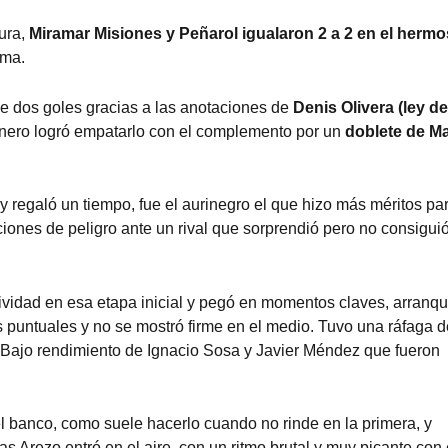
ura,
Miramar Misiones y Peñarol igualaron 2 a 2 en el herm
ima.
 de dos goles gracias a las anotaciones de
Denis Olivera (ley de
bonero logró empatarlo con el complemento por un
doblete de Ma
y regaló un tiempo, fue el aurinegro el que hizo más méritos pa
aciones de peligro ante un rival que sorprendió pero no consigui
tividad en esa etapa inicial y pegó en momentos claves, arranqu
es puntuales y no se mostró firme en el medio. Tuvo una ráfaga 
. Bajo rendimiento de Ignacio Sosa y Javier Méndez que fueron
l banco, como suele hacerlo cuando no rinde en la primera, y
s Arezo entró en el aire, con un ritmo brutal y muy picante con 