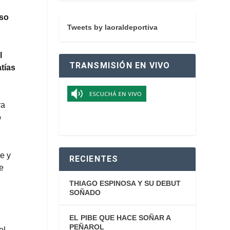
oso
Tweets by laoraldeportiva
l
TRANSMISIÓN EN VIVO
tías
ra
ó
e y
RECIENTES
de
THIAGO ESPINOSA Y SU DEBUT
SOÑADO
EL PIBE QUE HACE SOÑAR A
PEÑAROL
el