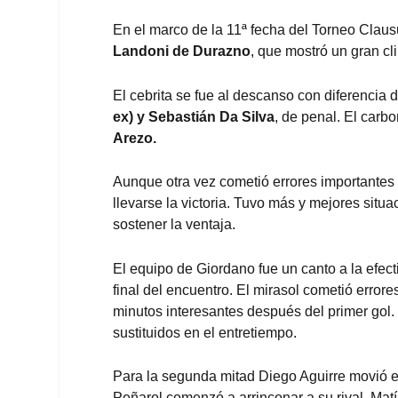
En el marco de la 11ª fecha del Torneo Claus
Landoni de Durazno
, que mostró un gran cl
El cebrita se fue al descanso con diferencia
ex) y Sebastián Da Silva
, de penal. El car
Arezo.
Aunque otra vez cometió errores importantes 
llevarse la victoria. Tuvo más y mejores situ
sostener la ventaja.
El equipo de Giordano fue un canto a la efec
final del encuentro. El mirasol cometió error
minutos interesantes después del primer gol
sustituidos en el entretiempo.
Para la segunda mitad Diego Aguirre movió e
Peñarol comenzó a arrinconar a su rival. Matía