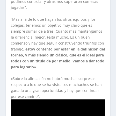
pudimos controlar y otras nos superaron con esas
jugadas”.
“Más allá de lo que hagan los otros equipos y los
colegas, tenemos un objetivo muy claro que es
siempre sumar de a tres. Cuanto más mantengamos
la diferencia, mejor. Falta mucho. Es un buen
comienzo y hay que seguir construyendo triunfos con
trabajo,
estoy contento por estar en la definición del
torneo, y más siendo un clásico, que es el ideal para
todos con un título de por medio. Vamos a dar todo
para lograrlo».
«Sobre la alineación no habrá muchas sorpresas
respecto a lo que se ha visto. Los muchachos se han
ganado una gran oportunidad y hay que continuar
por ese camino”.