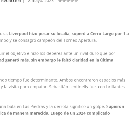
 Redaccion
|
18 mayo, 2025
|
tura
, Liverpool hizo pesar su localía, superó a Cerro Largo por 1 a
iempo y se consagró campeón del Torneo Apertura.
r el objetivo e hizo los deberes ante un rival duro que por
d generó más, sin embargo le faltó claridad en la última
egundo tiempo fue determinante. Ambos encontraron espacios más
y la visita para empatar. Sebastián Lentinelly fue, con brillantes
a bala en Las Piedras y la derrota significó un golpe. S
upieron
mpica de manera merecida. Luego de un 2024 complicado