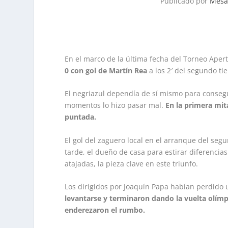
Publicado por
Mesa
En el marco de la última fecha del Torneo Aper
0 con gol de Martín Rea
a los 2′ del segundo t
El negriazul dependía de sí mismo para consegui
momentos lo hizo pasar mal.
En la primera mita
puntada.
El gol del zaguero local en el arranque del s
tarde, el dueño de casa para estirar diferencias 
atajadas, la pieza clave en este triunfo.
Los dirigidos por Joaquín Papa habían perdido un
levantarse y terminaron dando la vuelta olí
enderezaron el rumbo.