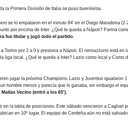
ada la Primera División de Italia se puso buenísima.
ro se lo empataron en el minuto 84′ en el Diego Maradona (2-2
 punto por encima de Inter. ¿Qué le queda a Nápoli? Parma com
a fue titular y jugó todo el partido
.
 a Torino por 2 a 0 y presiona a Nápoli. El neroazzurro está en l
a liga local. ¿Qué le queda a Inter? Lazio como local y Como 
ren jugar la próxima Champions, Lazio y Juventus igualaron 1
on un hombre menos y parecía que lo ganaba, sin embargo el eq
Matías Vecino (entró a los 65′).
 en la tabla de posiciones. Este sábado vencieron a Cagliari p
se ubican en 10º lugar. El equipo de Cerdeña aún no está salvado