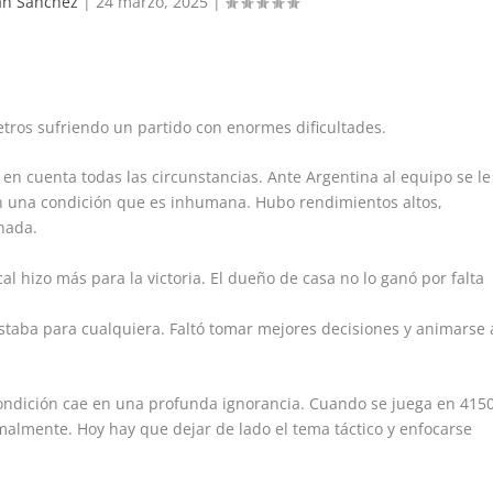
ian Sanchez
|
24 marzo, 2025
|
ros sufriendo un partido con enormes dificultades.
en cuenta todas las circunstancias. Ante Argentina al equipo se le
en una condición que es inhumana. Hubo rendimientos altos,
 nada.
l hizo más para la victoria. El dueño de casa no lo ganó por falta
 estaba para cualquiera. Faltó tomar mejores decisiones y animarse 
condición cae en una profunda ignorancia. Cuando se juega en 415
almente. Hoy hay que dejar de lado el tema táctico y enfocarse