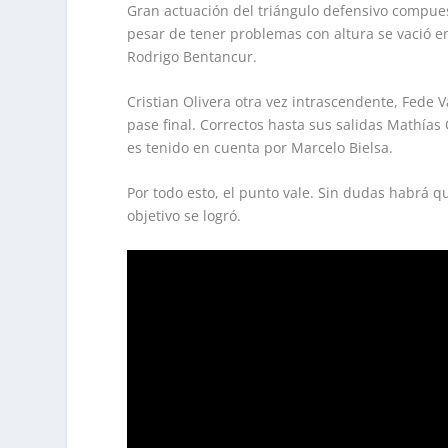
Gran actuación del triángulo defensivo compue
pesar de tener problemas con altura se vació 
Rodrigo Bentancur.
Cristian Olivera otra vez intrascendente, Fede V
pase final. Correctos hasta sus salidas Mathías
es tenido en cuenta por Marcelo Bielsa.
Por todo esto, el punto vale. Sin dudas habrá q
objetivo se logró.