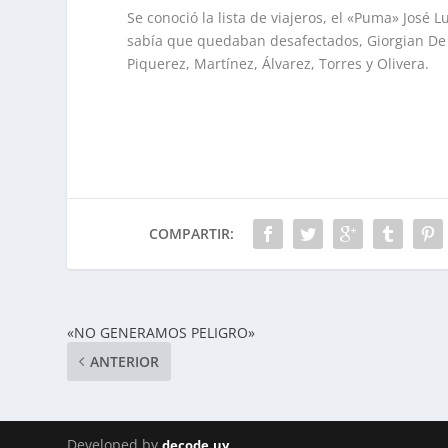
Se conoció la lista de viajeros, el «Puma» José 
sabía que quedaban desafectados, Giorgian De 
Piquerez, Martínez, Álvarez, Torres y Olivera.
COMPARTIR:
«NO GENERAMOS PELIGRO»
ANTERIOR
Developed by
decode.uy