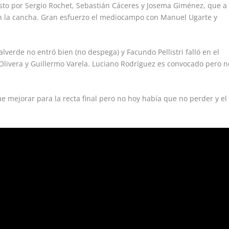
sto por Sergio Rochet, Sebastián Cáceres y Josema Giménez, que a
en la cancha. Gran esfuerzo el mediocampo con Manuel Ugarte y
alverde no entró bien (no despega) y Facundo Pellistri falló en el
 Olivera y Guillermo Varela. Luciano Rodríguez es convocado pero n
ue mejorar para la recta final pero no hoy había que no perder y el