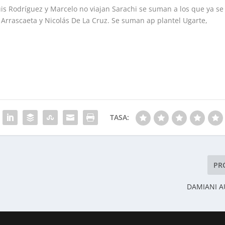
Luis Rodríguez y Marcelo no viajan Sarachi se suman a los que ya se
Arrascaeta y Nicolás De La Cruz. Se suman ap plantel Ugarte,
TASA:
PR
DAMIANI A